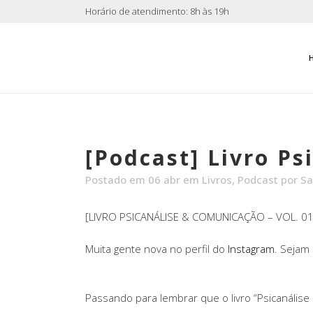
Horário de atendimento: 8h às 19h
[Podcast] Livro Ps
Postado em 06 abr
em
Livros
,
Podcast
por
Sa
[LIVRO PSICANÁLISE & COMUNICAÇÃO – VOL. 01
Muita gente nova no perfil do
Instagram
. Sejam
Passando para lembrar que o livro “Psicanálise