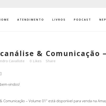
HOME
ATENDIMENTO
LIVROS
PODCAST
NE
icanálise & Comunicação –
ndro Cavallote
0
Likes
Share
]
 bem-vindos!
 & Comunicação – Volume 01” está disponível para venda na Amazo