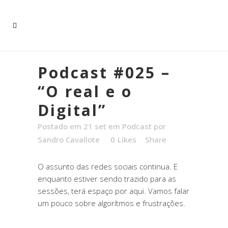
Podcast #025 –
“O real e o
Digital”
Postado em 21 set
em
Podcast
por
Sandro Cavallote
0
Likes
Share
O assunto das redes sociais continua. E
enquanto estiver sendo trazido para as
sessões, terá espaço por aqui. Vamos falar
um pouco sobre algorítmos e frustrações.