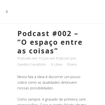
Podcast #002 –
“O espaço entre
as coisas”
Postado em 10 jun
em
Podcast
por
Sandro Cavallote
0
Likes
Share
Nesta fala a ideia é discorrer um pouco
sobre como as dualidades diminuem
nossas possibilidades.
Como sempre: é gravado de primeira, sem
preparações. Caso eu tenha falado alguma