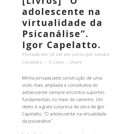
[Livros] “O
adolescente na
virtualidade da
Psicanálise”.
Igor Capelatto.
Postado em 28 set
em
Livros
por
Sandro
Cavallote
0
Likes
Share
Minha jornada pela construção de uma
visão mais ampliada e constitutiva do
adolescente sempre encontra suportes
fundamentais no meio do caminho. Um
deles é a grata surpresa da obra de Igor
Capelatto, “O adolescente na virtualidade
da psicanálise”.