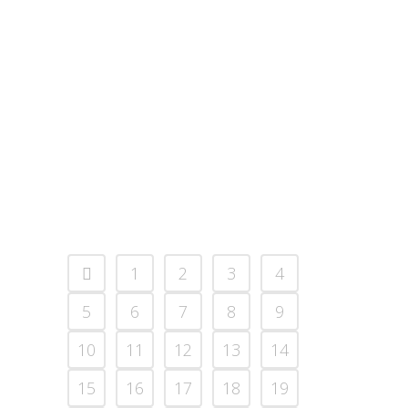
CONTINUANDO A SEMANA
Continuando a semana. Café é sempre
bem-vindo. "Sociedade do Cansaço",
peguei a dica da @lidiazuin "Mal estar na
atualidade", no Falando Nisso
do @chrisdunker ...
21 novembro, 2020
1
2
3
4
5
6
7
8
9
10
11
12
13
14
15
16
17
18
19