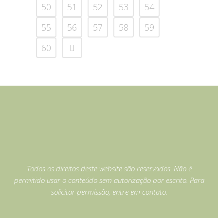
50
51
52
53
54
55
56
57
58
59
60
Todos os direitos deste website são reservados. Não é
permitido usar o conteúdo sem autorização por escrito. Para
solicitar permissão, entre em contato.