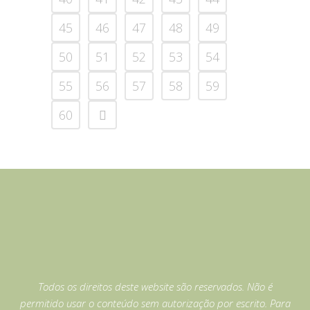
45
46
47
48
49
50
51
52
53
54
55
56
57
58
59
60
Todos os direitos deste website são reservados. Não é
permitido usar o conteúdo sem autorização por escrito. Para